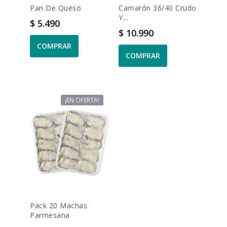
Pan De Queso
Camarón 36/40 Crudo
Y...
Precio
$ 5.490
Precio
$ 10.990
COMPRAR
COMPRAR
¡EN OFERTA!
Pack 20 Machas
Parmesana