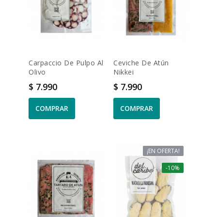
Carpaccio De Pulpo Al
Ceviche De Atún
Olivo
Nikkei
Precio
Precio
$ 7.990
$ 7.990
COMPRAR
COMPRAR
¡EN OFERTA!
-10%