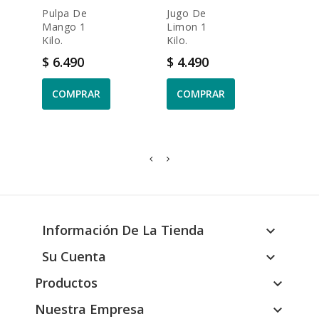
Pulpa De
Jugo De
Pulp
Mango 1
Limon 1
Guay
Kilo.
Kilo.
1 Kilo
Precio
Precio
Prec
$ 6.490
$ 4.490
$ 6.
COMPRAR
COMPRAR
CO
Información De La Tienda

Su Cuenta

Productos

Nuestra Empresa
