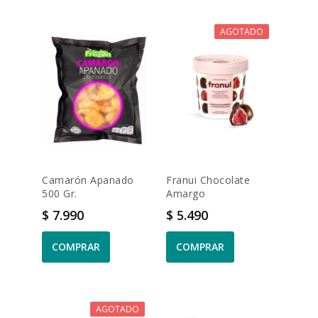
AGOTADO
Camarón Apanado
Franui Chocolate
500 Gr.
Amargo
Precio
Precio
$ 7.990
$ 5.490
COMPRAR
COMPRAR
AGOTADO