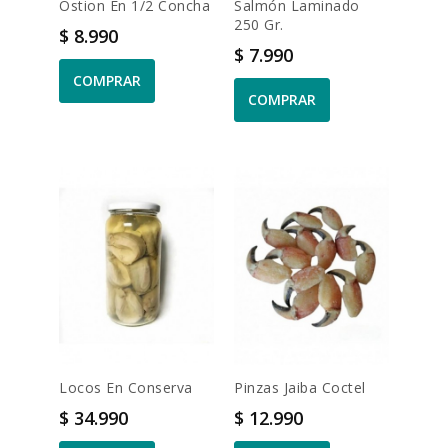
Ostion En 1/2 Concha
Salmón Laminado
250 Gr.
Precio
$ 8.990
Precio
$ 7.990
COMPRAR
COMPRAR
Locos En Conserva
Pinzas Jaiba Coctel
Precio
Precio
$ 34.990
$ 12.990