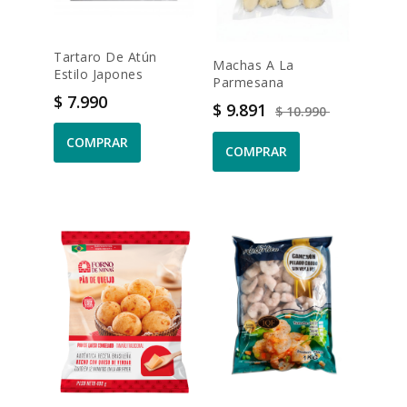
Tartaro De Atún
Machas A La
Estilo Japones
Parmesana
Precio
$ 7.990
Precio
Precio base
$ 9.891
$ 10.990
COMPRAR
COMPRAR