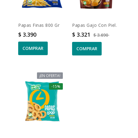
Papas Finas 800 Gr
Papas Gajo Con Piel.
Precio
Precio
Precio base
$ 3.390
$ 3.321
$ 3.690
COMPRAR
COMPRAR
¡EN OFERTA!
-15%