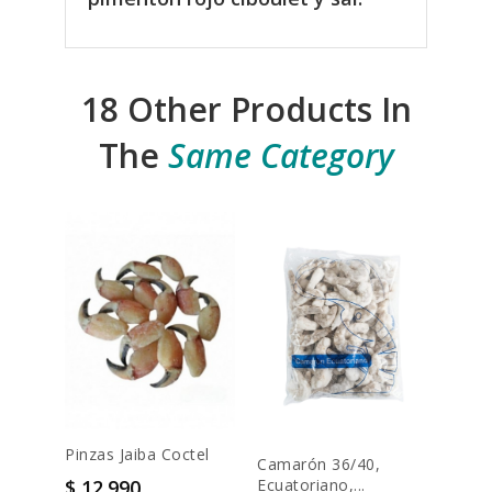
18 Other Products In
The
Same Category
Pinzas Jaiba Coctel
Camarón 36/40,
Mach
Precio
$ 12.990
Ecuatoriano,...
Parm