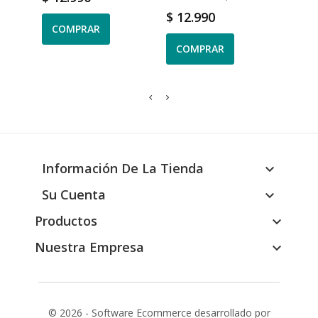
Precio
Prec
$ 12.990
$ 9.
COMPRAR
COMPRAR
CO
Información De La Tienda

Su Cuenta

Productos

Nuestra Empresa

© 2026 - Software Ecommerce desarrollado por