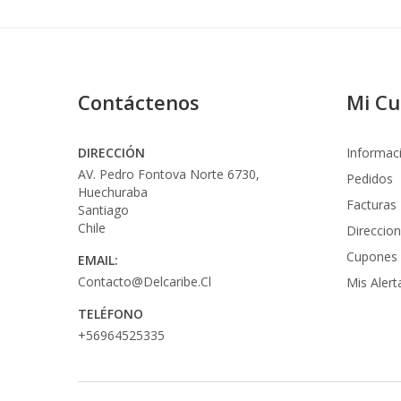
Contáctenos
Mi C
DIRECCIÓN
Informac
AV. Pedro Fontova Norte 6730,
Pedidos
Huechuraba
Facturas
Santiago
Chile
Direccio
Cupones
EMAIL:
Contacto@delcaribe.cl
Mis Alert
TELÉFONO
+56964525335