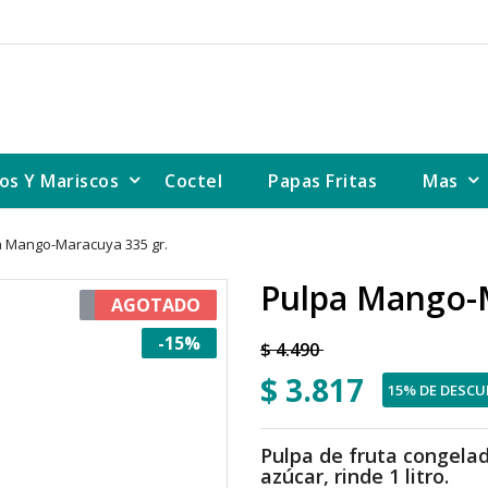
os Y Mariscos
Coctel
Papas Fritas
Mas
a Mango-Maracuya 335 gr.
Pulpa Mango-
¡EN OFERTA!
AGOTADO
-15%
$ 4.490
$ 3.817
15% DE DESC
Pulpa de fruta congela
azúcar, rinde 1 litro.