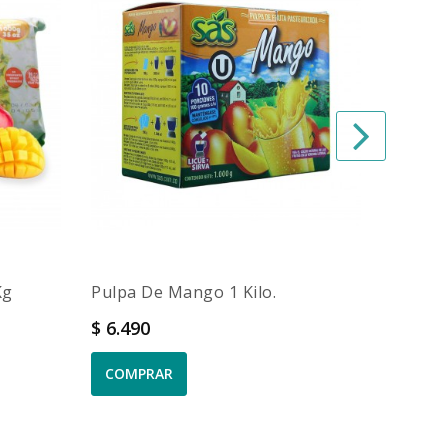
Kg
Pulpa De Mango 1 Kilo.
Pulpa 
Precio
$ 6.490
Precio
$ 6.29
COMPRAR
COMP