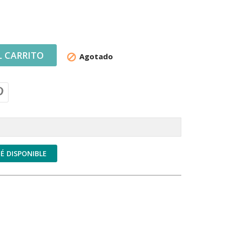
L CARRITO
Agotado

É DISPONIBLE