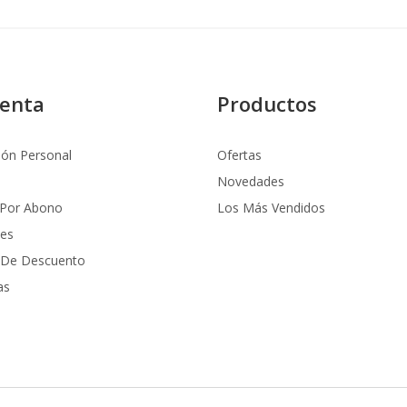
uenta
Productos
ión Personal
Ofertas
Novedades
 Por Abono
Los Más Vendidos
nes
 De Descuento
as