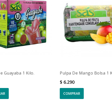
e Guayaba 1 Kilo.
Pulpa De Mango Bolsa 1 
Precio
0
$ 6.290
RAR
COMPRAR