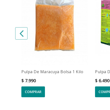
Pulpa De Maracuya Bolsa 1 Kilo
Pulpa D
Precio
Precio
$ 7.990
$ 6.49
COMPRAR
COMP