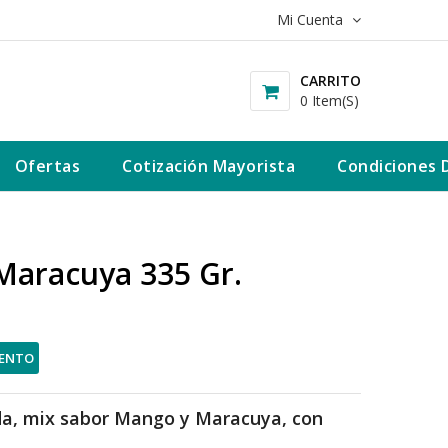
Mi Cuenta
CARRITO
0 Item(s)
Ofertas
Cotización Mayorista
Condiciones 
Maracuya 335 Gr.
UENTO
da, mix sabor Mango y Maracuya, con