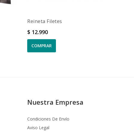
Reineta Filetes
Locos 
Precio
Precio
$ 12.990
$ 34.9
COMPRAR
COMP
Nuestra Empresa
Condiciones De Envío
Aviso Legal