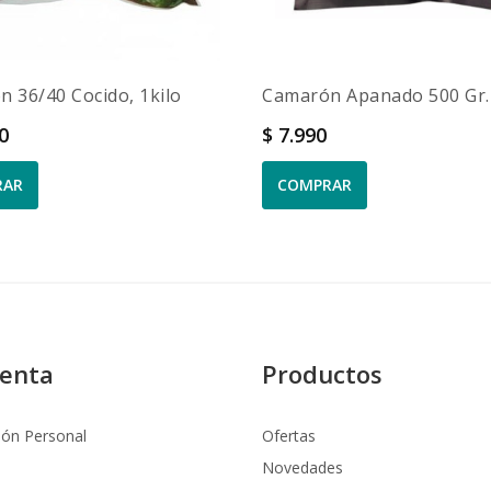
 36/40 Cocido, 1kilo
Camarón Apanado 500 Gr.
Precio
90
$ 7.990
RAR
COMPRAR
uenta
Productos
ión Personal
Ofertas
Novedades