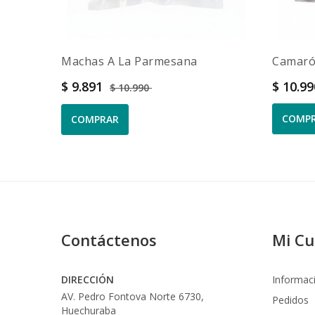
Machas A La Parmesana
Camarón
Precio
Precio base
Precio
$ 9.891
$ 10.9
$ 10.990
COMP
COMPRAR
Contáctenos
Mi C
DIRECCIÓN
Informac
AV. Pedro Fontova Norte 6730,
Pedidos
Huechuraba